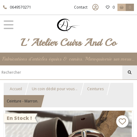
0649570271
Contact
0
0
L' Atelier Cuirs And Co
Fabrications d'articles équins & canins. Maroquinerie sur mesure et unique jusqu'à la déco de votre intérieur ... 100% Made In France !
Accueil
Un coin dédié pour vous ..
Ceintures
Ceinture - Marron.
En Stock !