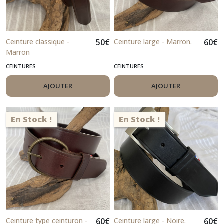
Ceinture classique -
50
€
Ceinture large - Marron.
60
€
Marron
CEINTURES
CEINTURES
AJOUTER
AJOUTER
En Stock !
En Stock !
Ceinture type ceinturon -
60
€
Ceinture large - Noire.
60
€