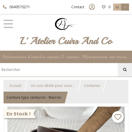
0649570271
Contact
0
0
L' Atelier Cuirs And Co
Fabrications d'articles équins & canins. Maroquinerie sur mesure et unique jusqu'à la déco de votre intérieur ... 100% Made In France !
Accueil
Un coin dédié pour vous ..
Ceintures
Ceinture type ceinturon - Marron.
En Stock !