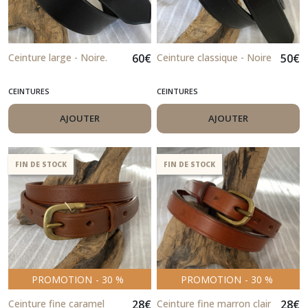
Ceinture large - Noire.
60
€
Ceinture classique - Noire
50
€
CEINTURES
CEINTURES
AJOUTER
AJOUTER
FIN DE STOCK
FIN DE STOCK
PROMOTION
-
30
%
PROMOTION
-
30
%
Ceinture fine caramel
28
€
Ceinture fine marron clair
28
€