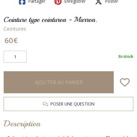
Partager
Enregistrer
Poster
Ceinture type ceinturon - Marron.
Ceintures
60
€
En stock
AJOUTER AU PANIER
POSER UNE QUESTION
Description