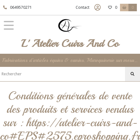
0649570271
Contact
0
0
L' Atelier Cuirs And Co
Fabrications d'articles équins & canins. Maroquinerie sur mesure et unique jusqu'à la déco de votre intérieur ... 100% Made In France !
Conditions générales de vente
des produits et services vendus
sur : https://atelier-cuirs-and-
co#EPS#2575.eproshopping.fr