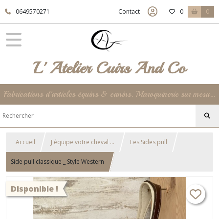
0649570271
Contact
0
0
L' Atelier Cuirs And Co
Fabrications d'articles équins & canins. Maroquinerie sur mesure et unique jusqu'à la déco de votre intérieur ... 100% Made In France !
Accueil
J'équipe votre cheval ...
Les Sides pull
Side pull classique _ Style Western
Disponible !