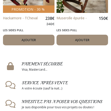
PROMOTION
-
30
%
Hackamore - TCheval
238
€
Muserolle épurée -
150
€
340
€
LES SIDES PULL
LES SIDES PULL
AJOUTER
AJOUTER
PAIEMENT SÉCURISÉ
Visa, Mastercard...
SERVICE APRÈS VENTE
A votre écoute (sauf la nuit...)
N'HESITEZ PAS A POSER VOS QUESTIONS
Je suis disponible pour tous vos projets ou doutes !