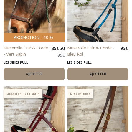
PROMOTION
-
10
%
Muserolle Cuir & Corde
85
€
50
Muserolle Cuir & Corde -
95
€
- Vert Sapin
Bleu Roi
95
€
LES SIDES PULL
LES SIDES PULL
AJOUTER
AJOUTER
Occasion - 2nd Main
Disponible !