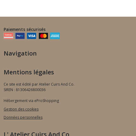
Paiements sécurisés
Navigation
Mentions légales
Ce site est édité par Atelier Cuirs And Co.
SIREN : 81306426800036
Hébergement via eProShopping
Gestion des cookies
Données personnelles
L' Atelier Cuirs And Co