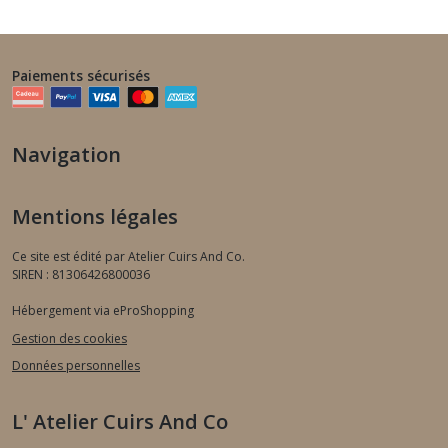
Paiements sécurisés
Navigation
Mentions légales
Ce site est édité par Atelier Cuirs And Co.
SIREN : 81306426800036
Hébergement via eProShopping
Gestion des cookies
Données personnelles
L' Atelier Cuirs And Co