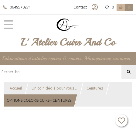
0649570271
Contact
0
0
L' Atelier Cuirs And Co
Fabrications d'articles équins & canins. Maroquinerie sur mesure et unique jusqu'à la déco de votre intérieur ... 100% Made In France !
Accueil
Un coin dédié pour vous ..
Ceintures
OPTIONS COLORIS CUIRS - CEINTURES